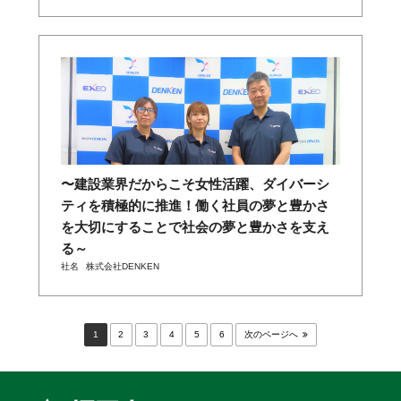
〜建設業界だからこそ女性活躍、ダイバーシ
ティを積極的に推進！働く社員の夢と豊かさ
を大切にすることで社会の夢と豊かさを支え
る～
社名
株式会社DENKEN
1
2
3
4
5
6
次のページへ