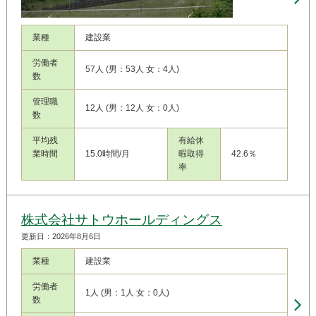
業種
建設業
労働者
57人 (男：53人 女：4人)
数
管理職
12人 (男：12人 女：0人)
数
平均残
有給休
業時間
15.0時間/月
暇取得
42.6％
率
株式会社サトウホールディングス
更新日：2026年8月6日
業種
建設業
労働者
1人 (男：1人 女：0人)
数