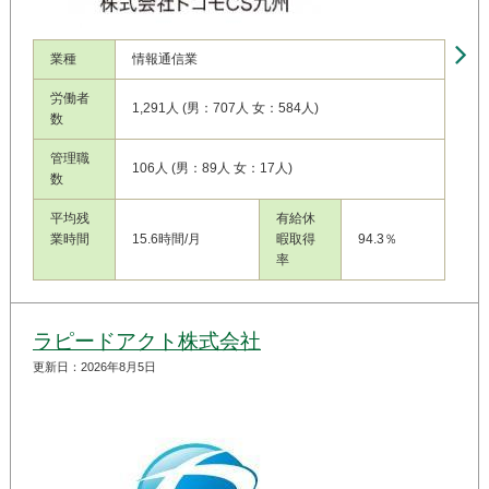
業種
情報通信業
労働者
1,291人 (男：707人 女：584人)
数
管理職
106人 (男：89人 女：17人)
数
平均残
有給休
業時間
15.6時間/月
暇取得
94.3％
率
ラピードアクト株式会社
更新日：2026年8月5日