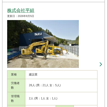
株式会社平組
更新日：2026年8月5日
業種
建設業
労働者
26人 (男：21人 女：5人)
数
管理職
2人 (男：1人 女：1人)
数