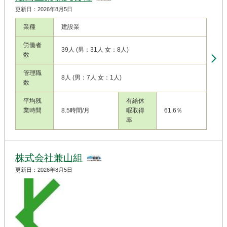
更新日：2026年8月5日
業種
建設業
労働者
39人 (男：31人 女：8人)
数
管理職
8人 (男：7人 女：1人)
数
平均残
有給休
業時間
8.5時間/月
暇取得
61.6％
率
株式会社兼山組
更新日：2026年8月5日