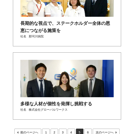
長期的な視点で、ステークホルダー全体の恩
恵につながる施策を
社名
那珂川病院
多様な人材が個性を発揮し挑戦する
社名
株式会社グローバルワークス
前のページへ
1
2
3
4
5
6
次のページへ