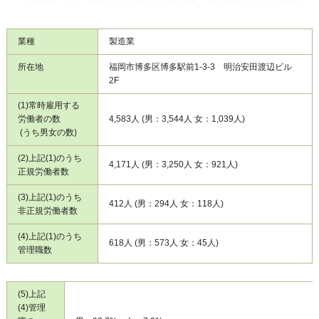
業種
製造業
所在地
福岡市博多区博多駅前1-3-3 明治安田渡辺ビル
2F
(1)常時雇用する
労働者の数
4,583人 (男：3,544人 女：1,039人)
(うち男女の数)
(2)上記(1)のうち
4,171人 (男：3,250人 女：921人)
正規労働者数
(3)上記(1)のうち
412人 (男：294人 女：118人)
非正規労働者数
(4)上記(1)のうち
618人 (男：573人 女：45人)
管理職数
(5)上記
(4)管理