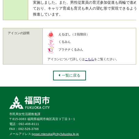
実施しました。また、男性従業員の育児参加促進も両輪で進め
ており、キャリア育成も育児も本人の望む形で実現できるよう
推進しています。
アイコンの説明
えるぼし（２段階目）
くるみん
プラチナくるみん
アイコンについて詳しくは
こちら
をご覧ください。
一覧に戻る
市民局女性活躍推進課
〒815-0083 福岡県福岡市南区高宮３丁目３−１
電話：092‐406‐8111
FAX：092‐526‐3766
メールアドレス:
jyosei.mieruka@city.fukuoka.lg.jp