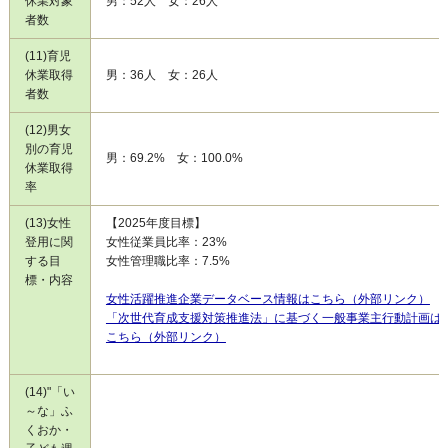
休業対象
男：52人 女：26人
者数
(11)育児
休業取得
男：36人 女：26人
者数
(12)男女
別の育児
男：69.2% 女：100.0%
休業取得
率
(13)女性
【2025年度目標】
登用に関
女性従業員比率：23%
する目
女性管理職比率：7.5%
標・内容
女性活躍推進企業データベース情報はこちら（外部リンク）
「次世代育成支援対策推進法」に基づく一般事業主行動計画は
こちら（外部リンク）
(14)"「い
～な」ふ
くおか・