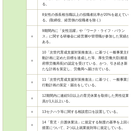
る。
8
女性の係長相当職以上の役職者比率が20%を超えてい
る。(取締役、経営側の役職者を除く)
9
期間内に「女性活躍」や「ワーク・ライフ・バラン
○
ス」に関する研修会に経営層や管理職が参加した実績が
ある。
10
「次世代育成支援対策推進法」に基づく一般事業主行
動計画に定めた目標を達成した等、厚生労働大臣(都道
○
府県労働局長)の認定を受けている、かつ、引き続き新
たな計画を策定し、労働局へ届け出ている。
11
「次世代育成支援対策推進法」に基づく、一般事業主
○
行動計画の策定・届出をしている。
12
期間内に連続5日以上の育児休業を取得した男性従業
○
員が1人以上いる。
○
13
セクハラ等に関する相談窓口を設置している。
14
「育児・介護休業法」に規定する制度の基準を上回る
○
措置について、2つ以上就業規則等に規定している。