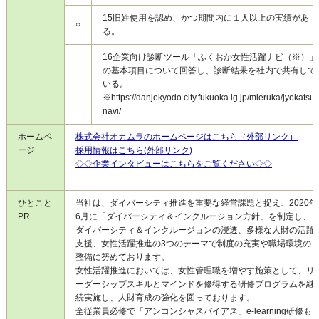
15
旧姓使用を認め、かつ期間内に１人以上の実績があ
○
る。
16
企業向け診断ツール「ふくおか女性活躍ナビ（※）」
の基本項目について回答し、診断結果を社内で共有して
いる。
※https://danjokyodo.city.fukuoka.lg.jp/mieruka/jyokatsu-
navi/
ホームペ
株式会社オカムラのホームページはこちら（外部リンク）
ージ
採用情報はこちら(外部リンク)
◇◇企業インタビューはこちらをご覧ください◇◇
ひとこと
当社は、ダイバーシティ推進を重要な経営課題と捉え、2020年
PR
6月に「ダイバーシティ＆インクルージョン方針」を制定し、
ダイバーシティ＆インクルージョンの浸透、多様な人財の活躍
支援、女性活躍推進の3つのテーマで制度の充実や職場環境の
整備に努めております。
女性活躍推進においては、女性管理職を増やす施策として、リ
ーダーシップスキルとマインドを修得する研修プログラムを継
続実施し、人財育成の強化を図っております。
全従業員必修で「アンコンシャスバイアス」e-learning研修も