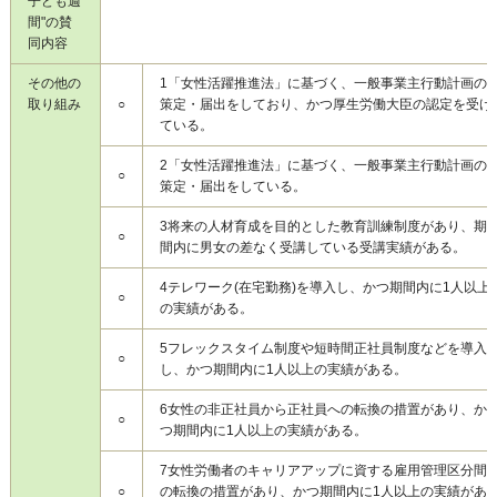
子ども週
間"の賛
同内容
その他の
1
「女性活躍推進法」に基づく、一般事業主行動計画の
取り組み
○
策定・届出をしており、かつ厚生労働大臣の認定を受け
ている。
2
「女性活躍推進法」に基づく、一般事業主行動計画の
○
策定・届出をしている。
3
将来の人材育成を目的とした教育訓練制度があり、期
○
間内に男女の差なく受講している受講実績がある。
4
テレワーク(在宅勤務)を導入し、かつ期間内に1人以上
○
の実績がある。
5
フレックスタイム制度や短時間正社員制度などを導入
○
し、かつ期間内に1人以上の実績がある。
6
女性の非正社員から正社員への転換の措置があり、か
○
つ期間内に1人以上の実績がある。
7
女性労働者のキャリアアップに資する雇用管理区分間
○
の転換の措置があり、かつ期間内に1人以上の実績があ