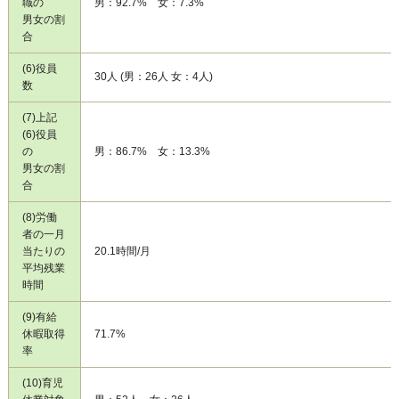
職の
男：92.7% 女：7.3%
男女の割
合
(6)役員
30人 (男：26人 女：4人)
数
(7)上記
(6)役員
の
男：86.7% 女：13.3%
男女の割
合
(8)労働
者の一月
当たりの
20.1時間/月
平均残業
時間
(9)有給
休暇取得
71.7%
率
(10)育児