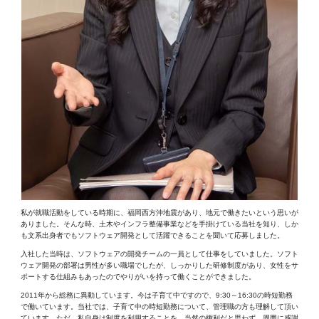
私が就職活動をしている時期に、福岡西方沖地震があり、地元で働きたいという思いが
ありました。そんな時、土木やインフラ整備事業などを手掛けている当社を知り、しか
も文系出身者でもソフトウェア開発として活躍できることを聞いて応募しました。
入社した当時は、ソフトウェアの開発チームの一員として仕事をしていました。ソフト
ウェア開発の部署は男性が多い職場でしたが、しっかりした研修制度があり、女性をサ
ポートする仕組みもあったのでやりがいを持って働くことができました。
2011年から総務に異動しています。今は子育て中ですので、9:30～16:30の時短勤務
で働いています。当社では、子育て中の時短勤務について、管理職の方も理解して頂い
ています。ただ、私自身は制度を利用することを、当然の権利だと思わず、周囲に感謝