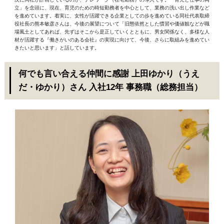
立」を念頭に、現在、育児のための時短勤務者を中心として、業務の洗い出し作業など
を進めています。着実に、女性が活躍できる企業としての歩を進めている同社代表取締
役社長の熊本敏彦さんは、今後の展望について「旧態依然とした慣習や価値観などが職
場風土としてあれば、先ずはそこから是正していくとともに、男女関係なく、多様な人
材が活躍する『働きがいのある会社』の実現に向けて、今後、さらに取組みを進めてい
きたいと思います」と話しています。
何でも言い合える仲間に感謝 上田ゆかり（うえ
だ・ゆかり）さん 入社12年 事務職（総務担当）