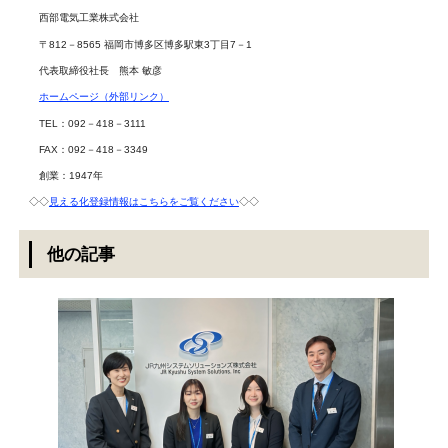
西部電気工業株式会社
〒812－8565 福岡市博多区博多駅東3丁目7－1
代表取締役社長 熊本 敏彦
ホームページ（外部リンク）
TEL：092－418－3111
FAX：092－418－3349
創業：1947年
◇◇
見える化登録情報はこちらをご覧ください
◇◇
他の記事