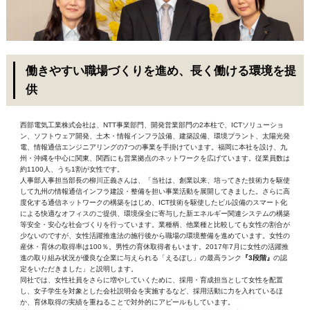
働きやすい職場づくりを進め、長く働ける環境を提
供
西部電気工業株式会社は、NTT事業部門、開発営業部門の2本柱で、ICTソリューショ
ン、ソフトウェア開発、土木・情報インフラ設備、建築設備、環境プラント、太陽光発
電、情報通信エンジニアリングの7つの事業を手掛けています。福岡に本社を設け、九
州・沖縄を中心に関東、関西にも営業拠点のネットワークを広げています。従業員数は
約1100人、うち1割が女性です。
人事部人事担当部長の柳川正義さんは、「当社は、創業以来、培ってきた技術力を駆使
して九州の情報通信インフラ建設・整備を担い事業活動を展開してきました。さらに高
度化する通信ネットワークの構築をはじめ、ICT技術を駆使したビル設備のスマート化
による快適なオフィスのご提供、環境保全に寄与した新エネルギー関連システムの構築
等安全・安心な社会づくりを行っています。業種柄、他業種と比較しても女性の割合が
少ないのですが、女性活躍推進法の施行後から職場の環境整備を進めています。女性の
産休・育休の取得率は100％。男性の育休取得者もいます。2017年7月に女性の活躍推
進の取り組み状況が優良な企業に与えられる「えるぼし」の最高ランク
『3段階』
の認
定をいただきました」と説明します。
同社では、女性社員をさらに増やしていくために、採用・育成担当として女性を配置
し、女子学生を対象とした会社説明会を実施するなど、採用活動に力を入れているほ
か、育休取得の実績を重ねることで対外的にアピールもしています。