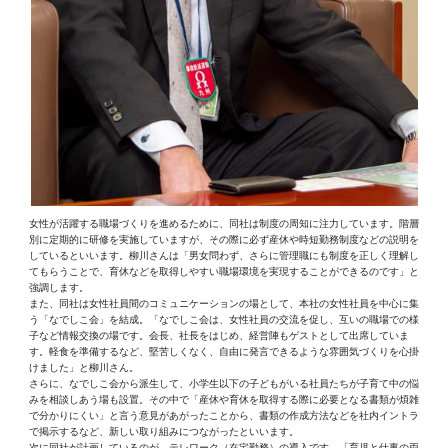
女性が活躍する職場づくりを進めるために、同社は制度の周知に注力しています。階層
別に定期的に研修を実施していますが、その際に必ず産休や時短勤務制度などの説明を
しているといいます。柳川さんは「男女問わず、さらに管理職にも制度を正しく理解し
てもらうことで、育休などを取得しやすい職場環境を実現することができるのです」と
強調します。
また、同社は女性社員間のコミュニケーションの場として、本社の女性社員を中心に集
う「なでしこ会」を結成。「なでしこ会は、女性社員の交流を促し、互いの職場での様
子など情報交換の場です。会長、社長をはじめ、経営陣もゲストとして出席していま
す。軽食を準備するなど、堅苦しくなく、自由に発言できるような雰囲気づくりを心掛
けました」と柳川さん。
さらに、なでしこ会から派生して、小学生以下の子どもがいる社員たちが子育て中の悩
みを相談しあう場も設置。その中で「産休や育休を取得する際に必要となる書類が煩雑
で分かりにくい」と言う意見があがったことから、書類の作成方法などを社内イントラ
で掲示するなど、新しい取り組みにつながったといいます。
次に同社が計画しているのが、テレワーク（在宅勤務）の導入です。「育児と仕事の両