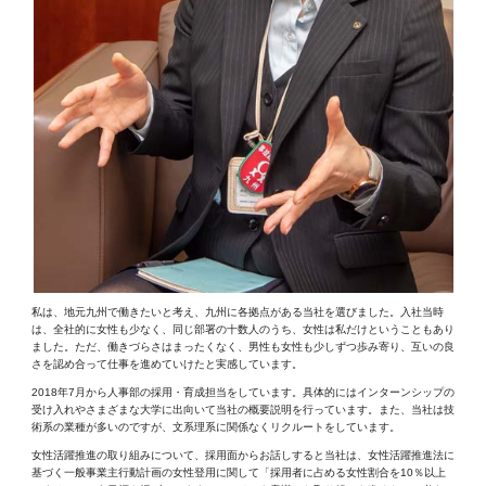
私は、地元九州で働きたいと考え、九州に各拠点がある当社を選びました。入社当時
は、全社的に女性も少なく、同じ部署の十数人のうち、女性は私だけということもあり
ました。ただ、働きづらさはまったくなく、男性も女性も少しずつ歩み寄り、互いの良
さを認め合って仕事を進めていけたと実感しています。
2018年7月から人事部の採用・育成担当をしています。具体的にはインターンシップの
受け入れやさまざまな大学に出向いて当社の概要説明を行っています。また、当社は技
術系の業種が多いのですが、文系理系に関係なくリクルートをしています。
女性活躍推進の取り組みについて、採用面からお話しすると当社は、女性活躍推進法に
基づく一般事業主行動計画の女性登用に関して「採用者に占める女性割合を10％以上