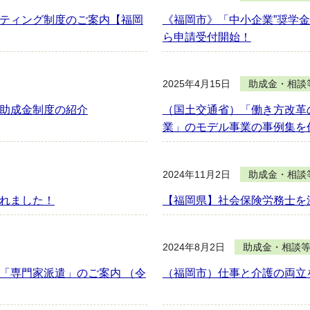
ティング制度のご案内【福岡
《福岡市》「中小企業”奨学金
ら申請受付開始！
2025年4月15日
助成金・相談
助成金制度の紹介
（国土交通省）「働き方改革
業」のモデル事業の事例集を
2024年11月2日
助成金・相談
れました！
【福岡県】社会保険労務士を
2024年8月2日
助成金・相談
「専門家派遣」のご案内 （令
（福岡市）仕事と介護の両立