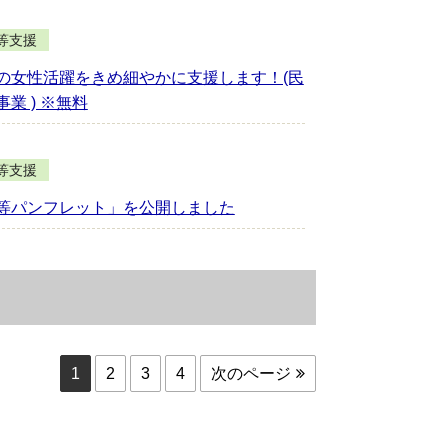
等支援
の女性活躍をきめ細やかに支援します！(民
業 ) ※無料
等支援
等パンフレット」を公開しました
1
2
3
4
次のページ