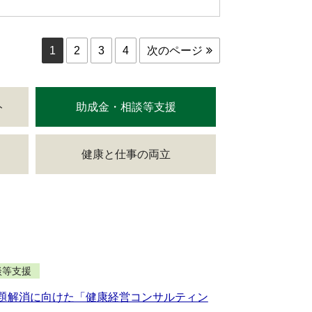
1
2
3
4
次のページ
ト
助成金・相談等支援
健康と仕事の両立
談等支援
題解消に向けた「健康経営コンサルティン