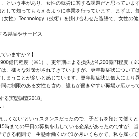
り、という事があり、女性の就労に関する課題だと思っていま
識として知ってもらえるように事業を行っています。まずは、
ale（女性）Technology（技術）を掛け合わせた造語で、
する製品やサービス
えていますか？】
900億円程度（※1）、更年期による損失が4,200億円程度（
ては、様々な対策がされてきていますが、更年期症状について
てしまうことが多いと感じています。更年期症状は個人により
時間に制限のある女性も含め、誰もが働きやすい職場が広がっ
る実態調査2018」
1」
ほしくない”というスタンスだったので、子どもを預けて働く
15時までの平日の募集を出している企業があったのですが、
ができる範囲で一生懸命働くので1か月いくらかで、私を雇って