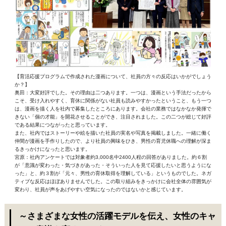
【育活応援プログラムで作成された漫画について、社員の方々の反応はいかがでしょう
か？】
奥田：大変好評でした。その理由は二つあります。一つは、漫画という手法だったから
こそ、受け入れやすく、育休に関係がない社員も読みやすかったということ、もう一つ
は、漫画を描く人を社内で募集したところにあります。会社の業務ではなかなか発揮で
きない「個の才能」を開花させることができ、注目されました。この二つが総じて好評
である結果につながったと思っています。
また、社内ではストーリーや絵を描いた社員の実名や写真を掲載しました。一緒に働く
仲間が漫画を手作りしたので、より社員の興味をひき、男性の育児休職への理解が深ま
るきっかけになったと思います。
宮原：社内アンケートでは対象者約3,000名中2400人程の回答がありました。約６割
が「意識が変わった・気づきがあった・そういった人を見て応援したいと思うようにな
った」と、約３割が「元々、男性の育休取得を理解している」というものでした。ネガ
ティブな反応はほぼありませんでした。この取り組みをきっかけに会社全体の雰囲気が
変わり、社員が声をあげやすい空気になったのではないかと感じています。
～さまざまな女性の活躍モデルを伝え、女性のキャ