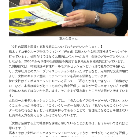
髙木仁美さん
【女性の活躍を応援する取り組みについておうかがいいたします。】
髙木：ドコモグループ全体でウィンド（Win-d）活動という女性活躍推進ワーキングを
行っています。福岡だけではなく九州内にメンバーがおり、全国のグループとやりとり
しながら、2006年から研修や出前講座を実施する取り組みを継続的に行っています。
九州独自では、幹部講話や女性ロールモデルセッションという形で社外の方を招いた
り、先輩社員とのグループディスカッションを行ったりするなど、定期的な交流の場に
より、女性のキャリア意識・モチベーションを高める活動をしています。
特に女性はインポスターシンドロームと言って、「私なんか何もできない」「自信がな
い」など、本当は能力があっても自分を過小評価し、能力が十分に出せてない方々が潜
在的にいるのではないかと思います。そこをまず引き出すところが大切だと考えていま
す。
女性ロールモデルセッションにおいては、「色んなタイプのリーダーがいて良い」とい
うことをしっかり発信し、「こういうリーダーも良いんだ」「私だったらこういうリー
ダーならなれるかも」という意識を持ってもらうことで、管理職になることを望まない
社員の考え方を変えるきっかけにもなっています。
【女性が活躍する上で社会的な課題と感じていることがあれば、おうかがいできればと
思います。】
髙木：やはり女性のインポスターシンドロームでしょうか。女性がもっと自分を評価し