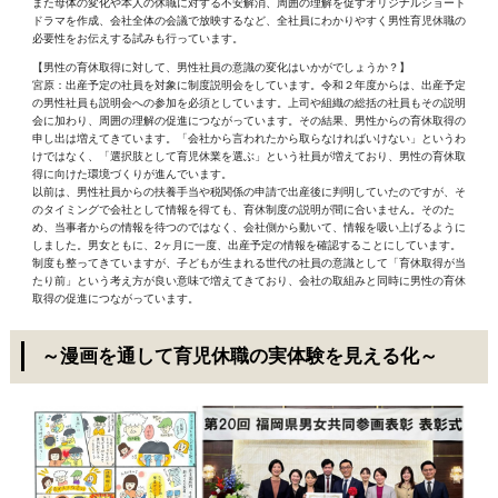
また母体の変化や本人の休職に対する不安解消、周囲の理解を促すオリジナルショート
ドラマを作成、会社全体の会議で放映するなど、全社員にわかりやすく男性育児休職の
必要性をお伝えする試みも行っています。
【男性の育休取得に対して、男性社員の意識の変化はいかがでしょうか？】
宮原：出産予定の社員を対象に制度説明会をしています。令和２年度からは、出産予定
の男性社員も説明会への参加を必須としています。上司や組織の総括の社員もその説明
会に加わり、周囲の理解の促進につながっています。その結果、男性からの育休取得の
申し出は増えてきています。「会社から言われたから取らなければいけない」というわ
けではなく、「選択肢として育児休業を選ぶ」という社員が増えており、男性の育休取
得に向けた環境づくりが進んでいます。
以前は、男性社員からの扶養手当や税関係の申請で出産後に判明していたのですが、そ
のタイミングで会社として情報を得ても、育休制度の説明が間に合いません。そのた
め、当事者からの情報を待つのではなく、会社側から動いて、情報を吸い上げるように
しました。男女ともに、2ヶ月に一度、出産予定の情報を確認することにしています。
制度も整ってきていますが、子どもが生まれる世代の社員の意識として「育休取得が当
たり前」という考え方が良い意味で増えてきており、会社の取組みと同時に男性の育休
取得の促進につながっています。
～漫画を通して育児休職の実体験を見える化～