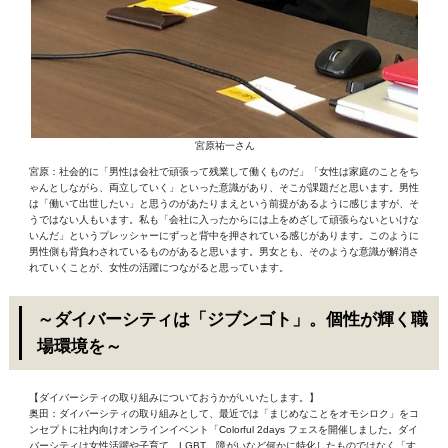
宮原祐一さん
宮原：社会的に「男性は会社で頑張って残業して働くものだ」「女性は家庭のことをち
ゃんとしながら、両立していく」といった意識があり、そこが課題だと思います。男性
は「働いて出世したい」と思うのがあたりまえという前提があるように感じますが、そ
うではない人もいます。私も「会社に入ったからには上をめざして頑張らないといけな
いんだ」というプレッシャーにずっと背中を押されている感じがあります。このように
男性側も背負わされているものがあると思います。男女とも、そのような意識が解消さ
れていくことが、女性の活躍につながると思っています。
～ダイバーシティは「ジブンゴト」。個性が輝く職
場環境を～
【ダイバーシティの取り組みについておうかがいいたします。】
奥田：ダイバーシティの取り組みとして、最近では「まじめなことをオモシロク」をコ
ンセプトに社内向けオンラインイベント「Colorful 2days フェスを開催しました。ダイ
バーシティは女性活躍や子育て、LGBT、障がいなど何かに特化したものではなく「す