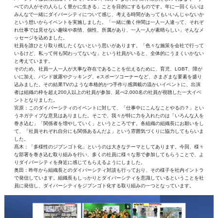
べての人がその人らしく豊かに生きる」ことを目的にするものです。年に一回くらいは
みんなで一緒にダイバーシティについて感じ、考える時間があってもいいんじゃないか
という想いからイベントを実施しました。「一緒に働く仲間は一人一人違って、それぞ
れ仕事では見せない趣味や表情、個性、所属があり、一人一人が素晴らしい」そんなメ
ッセージを込めました。
社員を誰ひとり取り残したくないという思いがあります。「色々な施策を会社で行って
いるけど、私って何も関わってないな」という社員がいると、全体的にうまくいかない
と考えています。
そのため、社員一人一人が大事な存在であることを伝えるために、育児、LGBT、障が
いに加え、バンド披露やクッキング、eスポーツコーナーなど、さまざまな要素を盛り
込みました。その結果TVのような本格的かつ手作り感満載の温かいイベントに、出演
者は組織の枠を超え200人以上の社員が参加、延べ2,000名の社員が視聴した一大イベ
ントとなりました。
宮原：このダイバーシティのイベントに対して、「仕事中にこんなことやるの？」とい
うネガティブな意見はありました。そこで、我々が特に力を入れたのは「いろんな人を
巻き込む」「関係者を増やしていく」というところです。各組織の組織長にお願いをし
て、「社員それぞれ自分にも関係あるんだよ」という雰囲気づくりに協力してもらいま
した。
髙木：「多様性のジブンゴト化」というのは大きなテーマとしてあります。今回、様々
な部署を巻き込む取り組みを行い、多くの社員に様々な形で参加してもらうことで、よ
りダイバーシティを身近に感じてもらえるようにしました。
奥田：昨年から組織長とのダイバーシティ対談も行っており、その様子を社内イントラ
で発信しています。組織長もしっかりとダイバーシティを意識しているということを社
員に発信し、ダイバーシティをジブンゴト化する取り組みの一つとなっています。