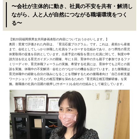
〜会社が主体的に動き、社員の不安を共有・解消し
ながら、人と人が自然につながる職場環境をつく
る〜
【第20回福岡県男女共同参画表彰の内容についておうかがいします。】
奥田：受賞で評価された内容は、「育活応援プログラム」です。これは、産前から産後
まで、会社としてしっかり休職した社員をフォローする仕組みであり、かつ男性の育児
休業取得の促進を目的としています。出産予定の報告を受けた社員に対して、制度や申
請方法を伝える育児ガイダンスの開催、年に１回、育休中の方も親子で参加できるファ
ミリーディや、育児休職フォーラムの実施、希望する社員には、育休中でも上司との面
談を実施、休職中の不安解消・会社とのつながりの機会を設けています。また復職後は
育児休職中の経験も自分の強みになることを理解するための復職者向け「自己分析支援
ワークショップ」や上司との相互理解を深めるための「育児両立相互理解研修」を実
施。復職後の社員の活躍の後押し(サポート)も会社の仕組みとして確立しています。