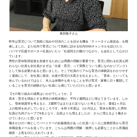
奥田敬子さん
昨年は育児について気軽に悩みや日頃のことを話せる機会「ティータイム座談会」を開
催しました。また社内で育児について気軽に話せる社内SNSチャンネルを設けたり、
パパママ応援サポーター社員がいたり「社員同士の横のつながり」も会社として心がけ
ています。
男性の育休取得促進を加速するためには周囲の理解が重要です。育児に関わる社員も関
わらない社員も全社員がまずは「出産・育児」って実際どういう感じなのかジブンゴト
として知る必要があると思いました。そこで社員のリアルな育児の体験談をわかりやす
く漫画にして、全社員に発信、出産や育児の大変さを伝えました。「育休」といっても
休んでいるわけではなく、本人は休職中も色々なことを学び育児・家事に日々奮闘して
いることを育児の経験がない社員にも感じていただけたと思います。
【その取り組みの成果はいかがでしょうか。】
髙木：育児を理由とする男性の休暇休職が、平均２週間ほどに増えてきています。しか
し、母体保護等を考えると、2週間ではまだまだ足りないと考えており、最低1ヶ月以
上の取得をめざしているところです。令和３年度は、1か月以上、育休を取得した男性
社員が九州グループで9名となり、以前よりも増えましたが、さらに増えるよう働きか
けていきたいと思います
働きかけの一例としてパートナーの妊娠報告があった社員一人一人に総務部長から育児
休職促進メールを送っています。こちらは周囲の理解・後押しも必要なことから所属組
織長・上長をCCに入れています。