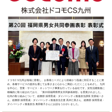
ドコモC S九州は地域に密着し、お客様ニーズにより的確かつ迅速に対応することに努
め、各種サービスの提供を通じてお客さまに心からご満足いただくことをめざし、九州
を中心に、営業・サービス・ネットワーク事業を行っている会社です。女性活躍推進に
積極的に取り組まれており、「第20回福岡県男女共同参画表彰」を受賞されました。
社内の取り組みについて、総務部 採用育成・ダイバーシティ推進担当課長 宮原祐一さ
ん、総務部 採用育成・ダイバーシティ推進担当主査 髙木仁美さん、総務部 採用育成・
ダイバーシティ推進担当 奥田敬子さんにお話をうかがいました。