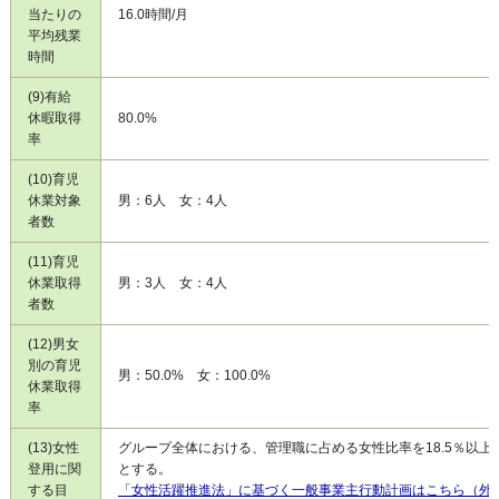
当たりの
16.0時間/月
平均残業
時間
(9)有給
休暇取得
80.0%
率
(10)育児
休業対象
男：6人 女：4人
者数
(11)育児
休業取得
男：3人 女：4人
者数
(12)男女
別の育児
男：50.0% 女：100.0%
休業取得
率
(13)女性
グループ全体における、管理職に占める女性比率を18.5％以上
登用に関
とする。
する目
「女性活躍推進法」に基づく一般事業主行動計画はこちら（外