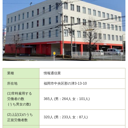
業種
情報通信業
所在地
福岡市中央区那の津3-13-10
(1)常時雇用する
労働者の数
365人 (男：264人 女：101人)
(うち男女の数)
(2)上記(1)のうち
320人 (男：233人 女：87人)
正規労働者数