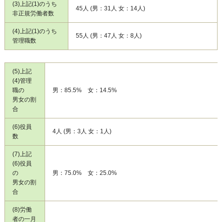
(3)上記(1)のうち
45人 (男：31人 女：14人)
非正規労働者数
(4)上記(1)のうち
55人 (男：47人 女：8人)
管理職数
(5)上記
(4)管理
職の
男：85.5% 女：14.5%
男女の割
合
(6)役員
4人 (男：3人 女：1人)
数
(7)上記
(6)役員
の
男：75.0% 女：25.0%
男女の割
合
(8)労働
者の一月