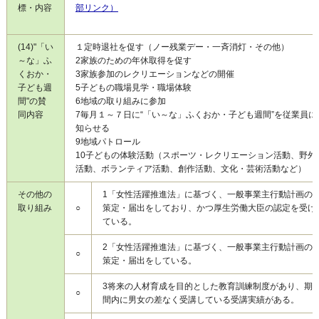
標・内容
部リンク）
(14)"「い
１
定時退社を促す（ノー残業デー・一斉消灯・その他）
～な」ふ
2
家族のための年休取得を促す
くおか・
3
家族参加のレクリエーションなどの開催
子ども週
5
子どもの職場見学・職場体験
間"の賛
6
地域の取り組みに参加
同内容
7
毎月１～７日に“「い～な」ふくおか・子ども週間”を従業員に
知らせる
9
地域パトロール
10
子どもの体験活動（スポーツ・レクリエーション活動、野外
活動、ボランティア活動、創作活動、文化・芸術活動など）
その他の
1
「女性活躍推進法」に基づく、一般事業主行動計画の
取り組み
○
策定・届出をしており、かつ厚生労働大臣の認定を受け
ている。
2
「女性活躍推進法」に基づく、一般事業主行動計画の
○
策定・届出をしている。
3
将来の人材育成を目的とした教育訓練制度があり、期
○
間内に男女の差なく受講している受講実績がある。