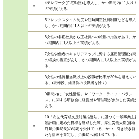
4
テレワーク(在宅勤務)を導入し、かつ期間内に1人以上
○
の実績がある。
5
フレックスタイム制度や短時間正社員制度などを導入
し、かつ期間内に1人以上の実績がある。
6
女性の非正社員から正社員への転換の措置があり、か
つ期間内に1人以上の実績がある。
7
女性労働者のキャリアアップに資する雇用管理区分間
の転換の措置があり、かつ期間内に1人以上の実績があ
る。
8
女性の係長相当職以上の役職者比率が20%を超えてい
る。(取締役、経営側の役職者を除く)
9
期間内に「女性活躍」や「ワーク・ライフ・バラン
ス」に関する研修会に経営層や管理職が参加した実績が
ある。
10
「次世代育成支援対策推進法」に基づく一般事業主行
動計画に定めた目標を達成した等、厚生労働大臣(都道
○
府県労働局長)の認定を受けている、かつ、引き続き新
たな計画を策定し、労働局へ届け出ている。