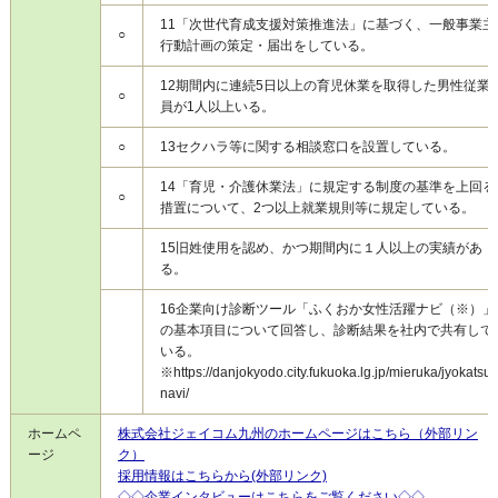
11
「次世代育成支援対策推進法」に基づく、一般事業主
○
行動計画の策定・届出をしている。
12
期間内に連続5日以上の育児休業を取得した男性従業
○
員が1人以上いる。
○
13
セクハラ等に関する相談窓口を設置している。
14
「育児・介護休業法」に規定する制度の基準を上回る
○
措置について、2つ以上就業規則等に規定している。
15
旧姓使用を認め、かつ期間内に１人以上の実績があ
る。
16
企業向け診断ツール「ふくおか女性活躍ナビ（※）」
の基本項目について回答し、診断結果を社内で共有して
いる。
※https://danjokyodo.city.fukuoka.lg.jp/mieruka/jyokatsu-
navi/
ホームペ
株式会社ジェイコム九州のホームページはこちら（外部リン
ージ
ク）
採用情報はこちらから(外部リンク)
◇◇企業インタビューはこちらをご覧ください◇◇