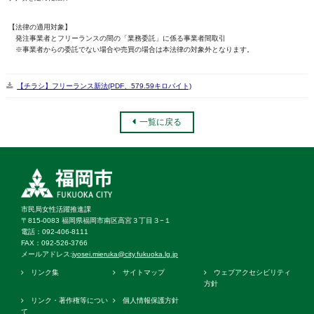
【法律の適用対象】
発注事業者とフリーランスの間の「業務委託」に係る事業者間取引
※事業者からの委託でない場合や売買の場合は本法律の対象外となります。
【チラシ】フリーランス新法(PDF、579.59キロバイト)
一覧に戻る
市民局女性活躍推進課
〒815-0083 福岡県福岡市南区高宮３丁目３−１
電話：092‐406‐8111
FAX：092‐526‐3766
メールアドレス:
jyosei.mieruka@city.fukuoka.lg.jp
リンク集
サイトマップ
ウェブアクセシビリティ
方針
リンク・著作権等につい
個人情報保護方針
て