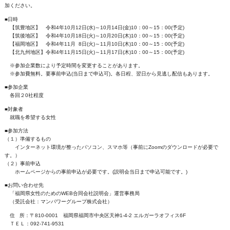
加ください。
■日時
【筑豊地区】 令和4年10月12日(水)～10月14日(金)10：00～15：00(予定)
【筑後地区】 令和4年10月18日(火)～10月20日(木)10：00～15：00(予定)
【福岡地区】 令和4年11月 8日(火)～11月10日(木)10：00～15：00(予定)
【北九州地区】令和4年11月15日(火)～11月17日(木)10：00～15：00(予定)
※参加企業数により予定時間を変更することがあります。
※参加費無料。要事前申込(当日まで申込可)。各日程、翌日から見逃し配信もあります。
■参加企業
各回２0社程度
■対象者
就職を希望する女性
■参加方法
（１）準備するもの
インターネット環境が整ったパソコン、スマホ等（事前にZoomのダウンロードが必要で
す。）
（２）事前申込
ホームページからの事前申込が必要です。(説明会当日まで申込可能です。)
■お問い合わせ先
「福岡県女性のためのWEB合同会社説明会」運営事務局
（受託会社：マンパワーグループ株式会社）
住 所：〒810-0001 福岡県福岡市中央区天神1-4-2 エルガーラオフィス6F
ＴＥＬ：092-741-9531