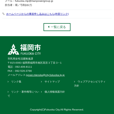
メール：fukuoka.mp@manpowergroup.jp
担当者：堀／弓削(ゆげ)
ホームページからの事前申し込みはこちら(外部リンク)
一覧に戻る
市民局女性活躍推進課
〒815-0083 福岡県福岡市南区高宮３丁目３−１
電話：092‐406‐8111
FAX：092‐526‐3766
メールアドレス:
jyosei.mieruka@city.fukuoka.lg.jp
リンク集
サイトマップ
ウェブアクセシビリティ
方針
リンク・著作権等につい
個人情報保護方針
て
Copyright(C)Fukuoka City.All Rights Reserved.