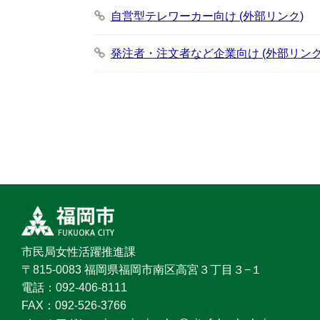
自営型テレワーカー向け (外部リンク)
発注者・注文者など企業向け (外部リンク
市民局女性活躍推進課
〒815-0083 福岡県福岡市南区高宮３丁目３−１
電話：092‐406‐8111
FAX：092‐526‐3766