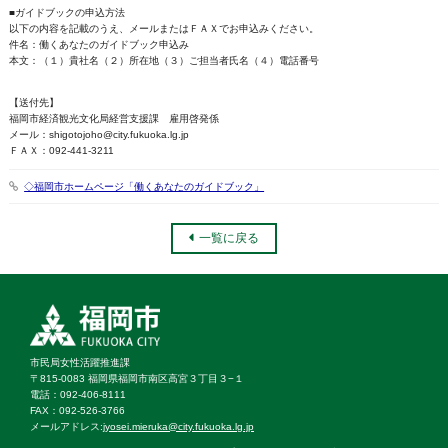
■ガイドブックの申込方法
以下の内容を記載のうえ、メールまたはＦＡＸでお申込みください。
件名：働くあなたのガイドブック申込み
本文：（１）貴社名（２）所在地（３）ご担当者氏名（４）電話番号
【送付先】
福岡市経済観光文化局経営支援課 雇用啓発係
メール：shigotojoho@city.fukuoka.lg.jp
ＦＡＸ：092-441-3211
◇福岡市ホームページ「働くあなたのガイドブック」
一覧に戻る
市民局女性活躍推進課
〒815-0083 福岡県福岡市南区高宮３丁目３−１
電話：092‐406‐8111
FAX：092‐526‐3766
メールアドレス:
jyosei.mieruka@city.fukuoka.lg.jp