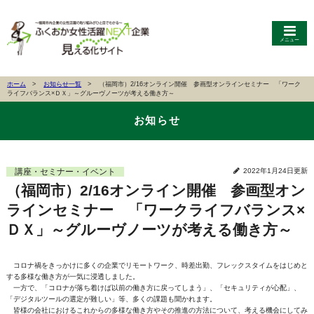
メニュー
ホーム
お知らせ一覧
（福岡市）2/16オンライン開催 参画型オンラインセミナー 「ワーク
ライフバランス×ＤＸ」～グルーヴノーツが考える働き方～
お知らせ
講座・セミナー・イベント
2022年1月24日更新
（福岡市）2/16オンライン開催 参画型オン
ラインセミナー 「ワークライフバランス×
ＤＸ」～グルーヴノーツが考える働き方～
コロナ禍をきっかけに多くの企業でリモートワーク、時差出勤、フレックスタイムをはじめと
する多様な働き方が一気に浸透しました。
一方で、「コロナが落ち着けば以前の働き方に戻ってしまう」、「セキュリティが心配」、
「デジタルツールの選定が難しい」等、多くの課題も聞かれます。
皆様の会社におけるこれからの多様な働き方やその推進の方法について、考える機会にしてみ