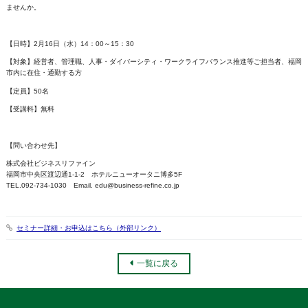
ませんか。
【日時】2月16日（水）14：00～15：30
【対象】経営者、管理職、人事・ダイバーシティ・ワークライフバランス推進等ご担当者、福岡
市内に在住・通勤する方
【定員】50名
【受講料】無料
【問い合わせ先】
株式会社ビジネスリファイン
福岡市中央区渡辺通1-1-2 ホテルニューオータニ博多5F
TEL.092-734-1030 Email. edu@business-refine.co.jp
セミナー詳細・お申込はこちら（外部リンク）
一覧に戻る