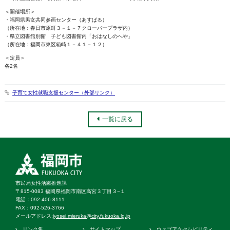
＜開催場所＞
・福岡県男女共同参画センター（あすばる）
（所在地：春日市原町３－１－７クローバープラザ内）
・県立図書館別館 子ども図書館内「おはなしのへや」
（所在地：福岡市東区箱崎１－４１－１２）
＜定員＞
各2名
子育て女性就職支援センター（外部リンク）
一覧に戻る
市民局女性活躍推進課
〒815-0083 福岡県福岡市南区高宮３丁目３−１
電話：092‐406‐8111
FAX：092‐526‐3766
メールアドレス:
jyosei.mieruka@city.fukuoka.lg.jp
リンク集
サイトマップ
ウェブアクセシビリティ