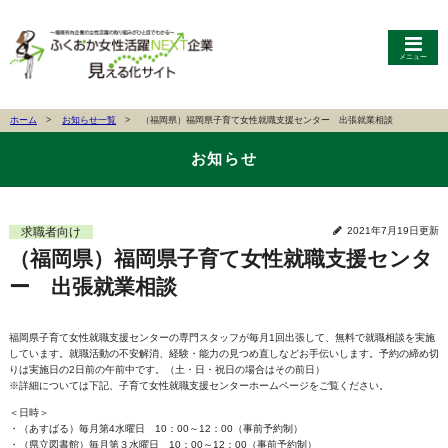
メニュー
ホーム
お知らせ一覧
（福岡県）福岡県子育て女性就職支援センター 出張就業相談
お知らせ
求職者向け
2021年7月19日更新
（福岡県）福岡県子育て女性就職支援センタ
ー 出張就業相談
福岡県子育て女性就職支援センターの専門スタッフが毎月1回出張して、無料で就職相談を実施
しています。就職活動の不安解消、経験・能力の見つめ直しなどお手伝いします。予約の締め切
りは実施日の2日前の午前中です。（土・日・祝日の場合はその前日）
※詳細については下記、子育て女性就職支援センターホームページをご覧ください。
＜日時＞
・（あすばる）毎月第4水曜日 10：00～12：00（事前予約制）
・（県立図書館）毎月第３水曜日 10：00～12：00（事前予約制）