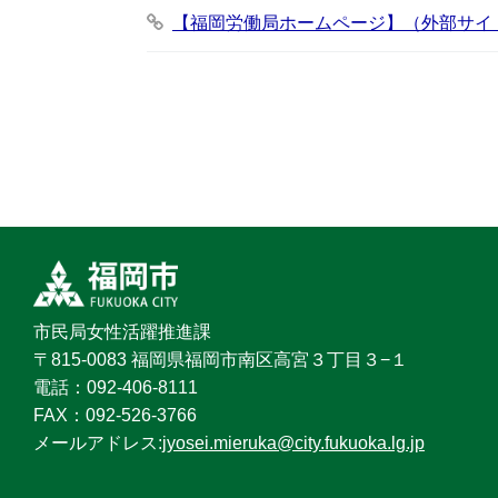
【福岡労働局ホームページ】（外部サイ
市民局女性活躍推進課
〒815-0083 福岡県福岡市南区高宮３丁目３−１
電話：092‐406‐8111
FAX：092‐526‐3766
メールアドレス:
jyosei.mieruka@city.fukuoka.lg.jp