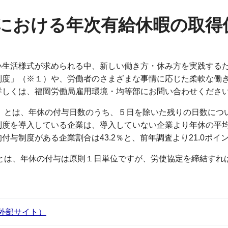
における年次有給休暇の取得
い生活様式が求められる中、新しい働き方・休み方を実践する
制度」（※１）や、労働者のさまざまな事情に応じた柔軟な働
詳しくは、福岡労働局雇用環境・均等部にお問い合わせくださ
」とは、年休の付与日数のうち、５日を除いた残りの日数につ
制度を導入している企業は、導入していない企業より年休の平
与制度がある企業割合は43.2％と、前年調査より21.0ポイ
とは、年休の付与は原則１日単位ですが、労使協定を締結すれ
外部サイト）