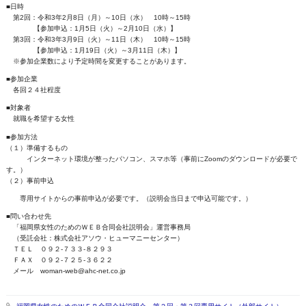
■日時
第2回：令和3年2月8日（月）～10日（水） 10時～15時
【参加申込：1月5日（火）～2月10日（水）】
第3回：令和3年3月9日（火）～11日（木） 10時～15時
【参加申込：1月19日（火）～3月11日（木）】
※参加企業数により予定時間を変更することがあります。
■参加企業
各回２４社程度
■対象者
就職を希望する女性
■参加方法
（１）準備するもの
インターネット環境が整ったパソコン、スマホ等（事前にZoomのダウンロードが必要で
す。）
（２）事前申込
専用サイトからの事前申込が必要です。（説明会当日まで申込可能です。）
■問い合わせ先
「福岡県女性のためのＷＥＢ合同会社説明会」運営事務局
（受託会社：株式会社アソウ・ヒューマニーセンター）
ＴＥＬ ０９２-７３３-８２９３
ＦＡＸ ０９２-７２５-３６２２
メール woman-web@ahc-net.co.jp