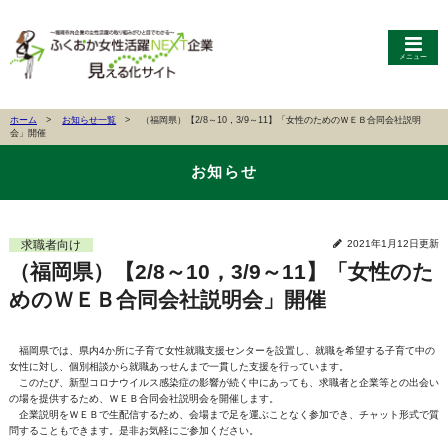
メニュー
ホーム
お知らせ一覧
（福岡県）【2/8～10，3/9～11】「女性のためのＷＥＢ合同会社説明
会」開催
お知らせ
求職者向け
2021年1月12日更新
（福岡県）【2/8～10，3/9～11】「女性のた
めのＷＥＢ合同会社説明会」開催
福岡県では、県内4か所に子育て女性就職支援センターを設置し、就職を希望する子育て中の
女性に対し、個別相談から就職あっせんまで一貫した支援を行っています。
このたび、新型コロナウイルス感染症の影響が続く中にあっても、求職者と企業等との出会い
の場を提供するため、ＷＥＢ合同会社説明会を開催します。
企業説明をＷＥＢで生配信するため、会場まで足を運ぶことなく参加でき、チャット形式で質
問することもできます。是非お気軽にご参加ください。