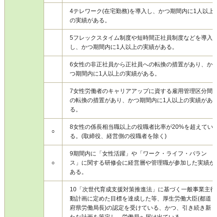
4
テレワーク(在宅勤務)を導入し、かつ期間内に1人以上
の実績がある。
5
フレックスタイム制度や短時間正社員制度などを導入
し、かつ期間内に1人以上の実績がある。
6
女性の非正社員から正社員への転換の措置があり、か
つ期間内に1人以上の実績がある。
7
女性労働者のキャリアアップに資する雇用管理区分間
の転換の措置があり、かつ期間内に1人以上の実績があ
る。
8
女性の係長相当職以上の役職者比率が20%を超えてい
○
る。(取締役、経営側の役職者を除く)
9
期間内に「女性活躍」や「ワーク・ライフ・バラン
○
ス」に関する研修会に経営層や管理職が参加した実績が
ある。
10
「次世代育成支援対策推進法」に基づく一般事業主行
動計画に定めた目標を達成した等、厚生労働大臣(都道
府県労働局長)の認定を受けている、かつ、引き続き新
たな計画を策定し、労働局へ届け出ている。