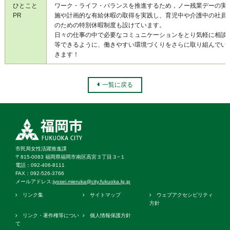
ひとこと
ワーク・ライフ・バランスを推進するため，ノー残業デーの実
PR
施や計画的な有給休暇の取得を実践し、育児中や介護中の社員
のための特別休暇制度も設けています。
日々の仕事の中で必要なコミュニケーションをとり気軽に相談
等できるように、働きやすい環境づくりをさらに取り組んでい
きます！
一覧に戻る
市民局女性活躍推進課
〒815-0083 福岡県福岡市南区高宮３丁目３−１
電話：092‐406‐8111
FAX：092‐526‐3766
メールアドレス:
jyosei.mieruka@city.fukuoka.lg.jp
リンク集
サイトマップ
ウェブアクセシビリティ
方針
リンク・著作権等につい
個人情報保護方針
て