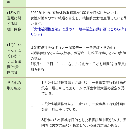
率
(13)女性
2026年までに有給休暇取得率を100％を目指したいです。
登用に関
女性が働きやすい職場を目指し、積極的に女性雇用したいと思
する目
います。
標・内容
「女性活躍推進法」に基づく一般事業主行動計画はこちら(外部
リンク)
(14)"「い
１
定時退社を促す（ノー残業デー・一斉消灯・その他）
～な」ふ
4
授業参観などの学校行事、保育所・幼稚園行事などへの参加
くおか・
の奨励
子ども週
7
毎月１～７日に“「い～な」ふくおか・子ども週間”を従業員に
間"の賛
知らせる
同内容
その他の
1
「女性活躍推進法」に基づく、一般事業主行動計画の
取り組み
策定・届出をしており、かつ厚生労働大臣の認定を受け
ている。
2
「女性活躍推進法」に基づく、一般事業主行動計画の
○
策定・届出をしている。
3
将来の人材育成を目的とした教育訓練制度があり、期
間内に男女の差なく受講している受講実績がある。