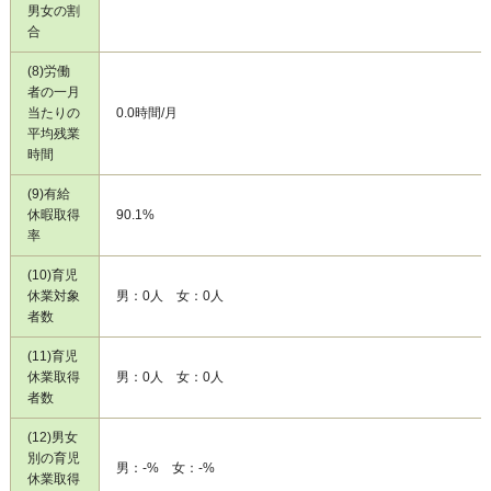
男女の割
合
(8)労働
者の一月
当たりの
0.0時間/月
平均残業
時間
(9)有給
休暇取得
90.1%
率
(10)育児
休業対象
男：0人 女：0人
者数
(11)育児
休業取得
男：0人 女：0人
者数
(12)男女
別の育児
男：-% 女：-%
休業取得