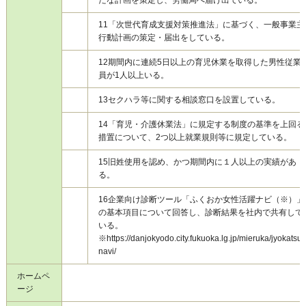
11
「次世代育成支援対策推進法」に基づく、一般事業主
行動計画の策定・届出をしている。
12
期間内に連続5日以上の育児休業を取得した男性従業
員が1人以上いる。
13
セクハラ等に関する相談窓口を設置している。
14
「育児・介護休業法」に規定する制度の基準を上回る
措置について、2つ以上就業規則等に規定している。
15
旧姓使用を認め、かつ期間内に１人以上の実績があ
る。
16
企業向け診断ツール「ふくおか女性活躍ナビ（※）」
の基本項目について回答し、診断結果を社内で共有して
いる。
※https://danjokyodo.city.fukuoka.lg.jp/mieruka/jyokatsu-
navi/
ホームペ
ージ