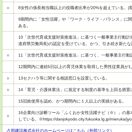
○
8
女性の係長相当職以上の役職者比率が20%を超えている。(
9
期間内に「女性活躍」や「ワーク・ライフ・バランス」に関
ある。
10
「次世代育成支援対策推進法」に基づく一般事業主行動計
道府県労働局長)の認定を受けている、かつ、引き続き新た
○
11
「次世代育成支援対策推進法」に基づく、一般事業主行動
12
期間内に連続5日以上の育児休業を取得した男性従業員が1
○
13
セクハラ等に関する相談窓口を設置している。
○
14
「育児・介護休業法」に規定する制度の基準を上回る措置
15
旧姓使用を認め、かつ期間内に１人以上の実績がある。
16
企業向け診断ツール「ふくおか女性活躍ナビ（※）」の基
○
している。※https://danjokyodo.city.fukuoka.lg.jp/mieruka/jyok
占部建設株式会社のホームページはこちら（外部リンク）