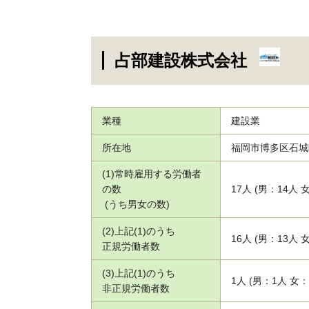
占部建設株式会社
業種
建設業
所在地
福岡市博多区石城町
(1)常時雇用する労働者
の数
17人 (男：14人 
(うち男女の数)
(2)上記(1)のうち
16人 (男：13人 
正規労働者数
(3)上記(1)のうち
1人 (男：1人 女：
非正規労働者数