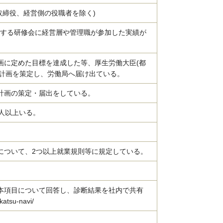
取締役、経営側の役職者を除く)
する研修会に経営層や管理職が参加した実績が
画に定めた目標を達成した等、厚生労働大臣(都
な計画を策定し、労働局へ届け出ている。
計画の策定・届出をしている。
人以上いる。
について、2つ以上就業規則等に規定している。
本項目について回答し、診断結果を社内で共有
atsu-navi/