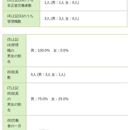
1人 (男：1人 女：0人)
非正規労働者数
(4)上記(1)のうち
3人 (男：3人 女：0人)
管理職数
(5)上記
(4)管理
職の
男：100.0% 女：0.0%
男女の割
合
(6)役員
4人 (男：3人 女：1人)
数
(7)上記
(6)役員
の
男：75.0% 女：25.0%
男女の割
合
(8)労働
者の一月