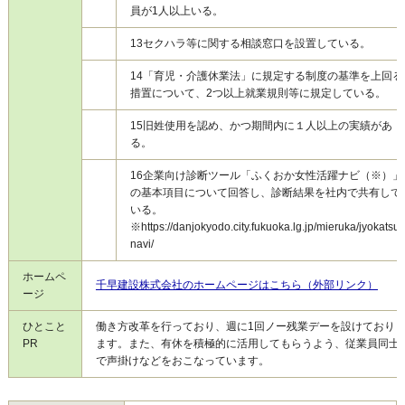
員が1人以上いる。
13
セクハラ等に関する相談窓口を設置している。
14
「育児・介護休業法」に規定する制度の基準を上回る
措置について、2つ以上就業規則等に規定している。
15
旧姓使用を認め、かつ期間内に１人以上の実績があ
る。
16
企業向け診断ツール「ふくおか女性活躍ナビ（※）」
の基本項目について回答し、診断結果を社内で共有して
いる。
※https://danjokyodo.city.fukuoka.lg.jp/mieruka/jyokatsu-
navi/
ホームペ
千早建設株式会社のホームページはこちら（外部リンク）
ージ
ひとこと
働き方改革を行っており、週に1回ノー残業デーを設けており
PR
ます。また、有休を積極的に活用してもらうよう、従業員同士
で声掛けなどをおこなっています。