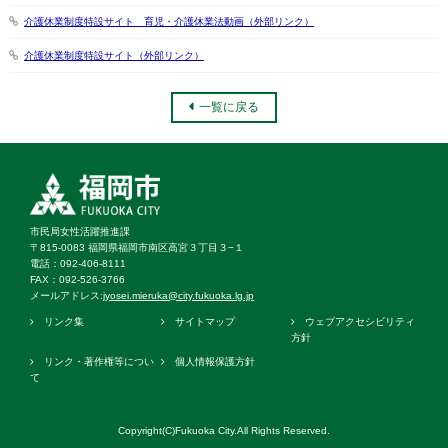
介護休業制度特設サイト 育児・介護休業法動画（外部リンク）
介護休業制度特設サイト（外部リンク）
一覧に戻る
市民局女性活躍推進課
〒815-0083 福岡県福岡市南区高宮３丁目３−１
電話：092‐406‐8111
FAX：092‐526‐3766
メールアドレス:
jyosei.mieruka@city.fukuoka.lg.jp
リンク集
サイトマップ
ウェブアクセシビリティ
方針
リンク・著作権等につい
個人情報保護方針
て
Copyright(C)Fukuoka City.All Rights Reserved.