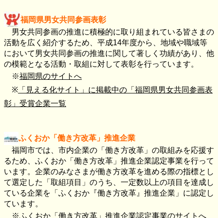
福岡県男女共同参画表彰
男女共同参画の推進に積極的に取り組まれている皆さまの
活動を広く紹介するため、平成
14
年度から、地域や職域等
において男女共同参画の推進に関して著しく功績があり、他
の模範となる活動・取組に対して表彰を行っています。
※
福岡県のサイトへ
※
「見える化サイト」に掲載中の「福岡県男女共同参画表
彰」受賞企業一覧
ふくおか「働き方改革」推進企業
福岡市では、市内企業の「働き方改革」の取組みを応援す
るため、ふくおか「働き方改革」推進企業認定事業を行って
います。
企業のみなさまが働き方改革を進める際の指標とし
て選定した「取組項目」のうち、一定数以上の項目を達成し
ている企業を「ふくおか『働き方改革』推進企業」に認定し
ています。
※ふくおか「働き方改革」推進企業認定事業のサイトへ