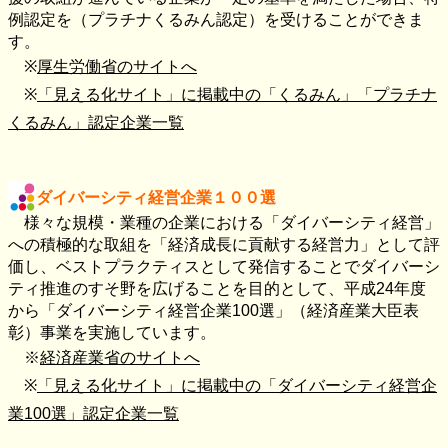
例認定を（プラチナくるみん認定）を受けることができま
す。
※
厚生労働省のサイトへ
※
「見える化サイト」に掲載中の「くるみん」「プラチナ
くるみん」認定企業一覧
ダイバーシティ経営企業１００選
様々な規模・業種の企業における「ダイバーシティ経営」
への積極的な取組を「経済成長に貢献する経営力」として評
価し、ベストプラクティスとして発信することでダイバーシ
ティ推進のすそ野を広げることを目的として、平成
24
年度
から「ダイバーシティ経営企業
100
選」（経済産業大臣表
彰）事業を実施しています。
※
経済産業省のサイトへ
※
「見える化サイト」に掲載中の「ダイバーシティ経営企
業100選」認定企業一覧