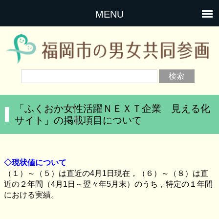
MENU
「ふくおか女性活躍ＮＥＸＴ企業 見える化
サイト」の掲載項目について
◇現状値について
（１）～（５）は直近の
4
月
1
日現在，（６）～（８）は直
近の２年間（
4
月
1
日～翌々年
5
月末）のうち，特定の１年間
における実績。