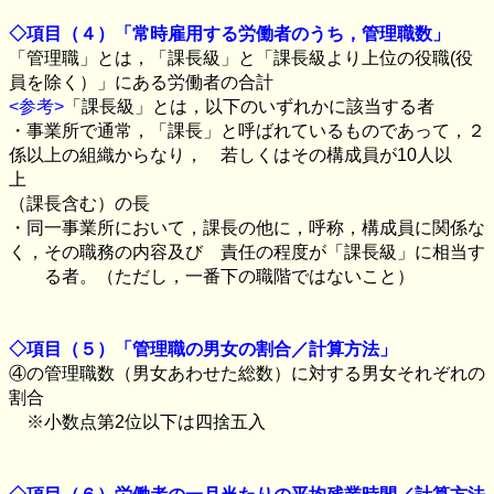
◇項目（４）「常時雇用する労働者のうち，管理職数」
「管理職」とは，「課長級」と「課長級より上位の役職
(
役
員を除く）」にある労働者の合計
<参考>
「課長級」とは，以下のいずれかに該当する者
・事業所で通常，「課長」と呼ばれているものであって，２
係以上の組織からなり， 若しくはその構成員が
10
人以
上
（課長含む）の長
・同一事業所において，課長の他に，呼称，構成員に関係な
く，その職務の内容及び 責任の程度が「課長級」に相当す
る者。（ただし，一番下の職階ではないこと）
◇項目（５）「管理職の男女の割合／計算方法」
④の管理職数（男女あわせた総数）に対する男女それぞれの
割合
※小数点第
2
位以下は四捨五入