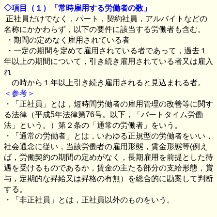
◇項目（１）「常時雇用する労働者の数」
正社員だけでなく，パート，契約社員，アルバイトなどの
名称にかかわらず，以下の要件に該当する労働者も含む。
・期間の定めなく雇用されている者
・一定の期間を定めて雇用されている者であって，過去１
年以上の期間について，引き続き雇用されている者又は雇入
れ
の時から１年以上引き続き雇用されると見込まれる者。
＜参考＞
・「正社員」とは，短時間労働者の雇用管理の改善等に関す
る法律（平成
5
年法律第
76
号。以下，「パートタイム労働
法」という。）第２条の「通常の労働者」をいう。
・「通常の労働者」とは，いわゆる正規型の労働者をいい，
社会通念に従い，当該労働者の雇用形態，賃金形態等
(
例え
ば，労働契約の期間の定めがなく，長期雇用を前提とした待
遇を受けるものであるか，賃金の主たる部分の支給形態，賞
与，定期的な昇給又は昇格の有無）を総合的に勘案して判断
する。
・「非正社員」とは，正社員以外のものをいう。