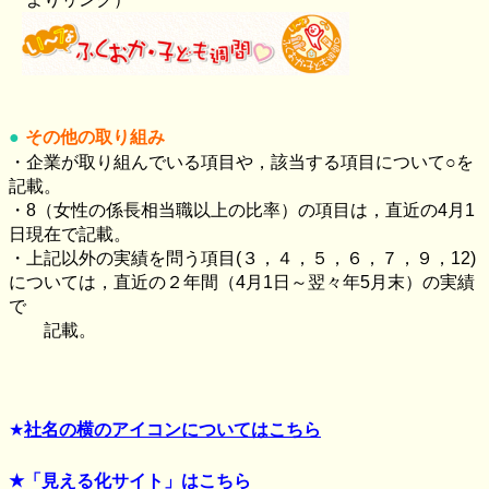
その他の取り組み
・企業が取り組んでいる項目や，該当する項目について○を
記載。
・
8
（女性の係長相当職以上の比率）の項目は，直近の
4
月
1
日現在で記載。
・上記以外の実績を問う項目
(
３，４，５，６，７，９，
12)
については，直近の２年間（
4
月
1
日～翌々年
5
月末）の実績
で
記載。
★
社名の横のアイコンについてはこちら
★「見える化サイト」はこちら