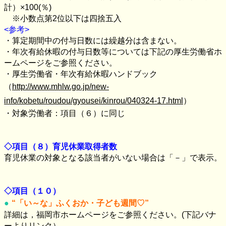
計）×
100(
％
)
※小数点第
2
位以下は四捨五入
<参考>
・算定期間中の付与日数には繰越分は含まない。
・年次有給休暇の付与日数等については下記の厚生労働省ホ
ームページをご参照ください。
・厚生労働省・年次有給休暇ハンドブック
（
http://www.mhlw.go.jp/new-
info/kobetu/roudou/gyousei/kinrou/040324-17.html
）
・対象労働者：項目（６）に同じ
◇項目（８）育児休業取得者数
育児休業の対象となる該当者がいない場合は「－」で表示。
◇項目（１０）
“「い～な」ふくおか・子ども週間
♡
”
詳細は，福岡市ホームページをご参照ください。(下記バナ
ーよりリンク）