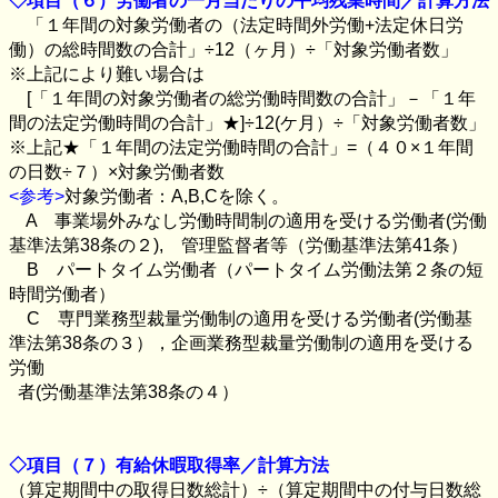
◇項目（６）労働者の一月当たりの平均残業時間／計算方法
「１年間の対象労働者の（法定時間外労働
+
法定休日労
働）の総時間数の合計」÷
12
（ヶ月）÷「対象労働者数」
※上記により難い場合は
[
「１年間の対象労働者の総労働時間数の合計」－「１年
間の法定労働時間の合計」★
]
÷
12(
ケ月）÷「対象労働者数」
※上記★「１年間の法定労働時間の合計」
=
（４０×１年間
の日数÷７）×対象労働者数
<参考>
対象労働者：
A,B,C
を除く。
A
事業場外みなし労働時間制の適用を受ける労働者
(
労働
基準法第
38
条の２
),
管理監督者等（労働基準法第
41
条）
B
パートタイム労働者（パートタイム労働法第２条の短
時間労働者）
C
専門業務型裁量労働制の適用を受ける労働者
(
労働基
準法第
38
条の３），企画業務型裁量労働制の適用を受ける
労働
者
(
労働基準法第
38
条の４）
◇項目（７）有給休暇取得率／計算方法
（算定期間中の取得日数総計）÷（算定期間中の付与日数総