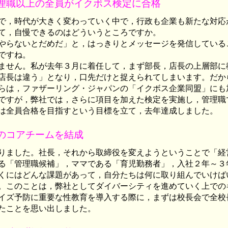
理職以上の全員がイクボス検定に合格
で，時代が大きく変わっていく中で，行政も企業も新たな対応
て，自慢できるのはどういうところですか。
やらないとだめだ」と，はっきりとメッセージを発信している
ですね。
ません。私が去年３月に着任して，まず部長，店長の上層部に
店長は違う」となり，口先だけと捉えられてしまいます。だか
らは，ファザーリング・ジャパンの「イクボス企業同盟」にも
ですが，弊社では，さらに項目を加えた検定を実施し，管理職
は全員合格を目指すという目標を立て，去年達成しました。
のコアチームを結成
りました。社長，それから取締役を変えようということで「経
る「管理職候補」，ママである「育児勤務者」，入社２年～３
くにはどんな課題があって，自分たちは何に取り組んでいけば
。このことは，弊社としてダイバーシティを進めていく上での
イズ予防に重要な性教育を導入する際に，まずは校長会で全校
たことを思い出しました。