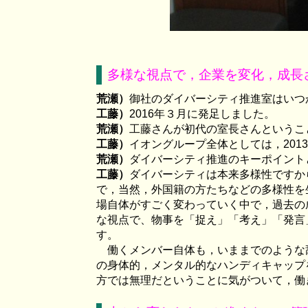
多様な視点で，企業を変化，成長
荒瀬）
御社のダイバーシティ推進室はいつ
工藤）
2016年３月に発足しました。
荒瀬）
工藤さんが初代の室長さんというこ
工藤）
イオングループ全体としては，
2013
荒瀬）
ダイバーシティ推進のキーポイント
工藤）
ダイバーシティは本来多様性ですか
で，当然，外国籍の方たちなどの多様性を
場自体がすごく変わっていく中で，過去の
な視点で、物事を「捉え」「考え」「発言
す。
働くメンバー自体も，いままでのような
の身体的，メンタル的なハンディキャップ
方では無理だということに気がついて，働