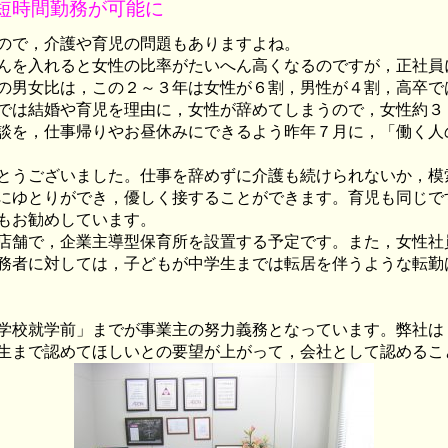
短時間勤務が可能に
ので，介護や育児の問題もありますよね。
んを入れると女性の比率がたいへん高くなるのですが，正社員
の男女比は，この２～３年は女性が６割，男性が４割，高卒で
では結婚や育児を理由に，女性が辞めてしまうので，女性約３
談を，仕事帰りやお昼休みにできるよう昨年７月に，「働く人
とうございました。仕事を辞めずに介護も続けられないか，模
にゆとりができ，優しく接することができます。育児も同じで
もお勧めしています。
店舗で，企業主導型保育所を設置する予定です。また，女性社
務者に対しては，子どもが中学生までは転居を伴うような転勤
学校就学前」までが事業主の努力義務となっています。弊社は
生まで認めてほしいとの要望が上がって，会社として認めるこ