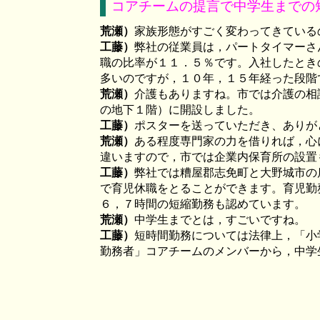
コアチームの提言で中学生までの
荒瀬）
家族形態がすごく変わってきている
工藤）
弊社の従業員は，パートタイマーさ
職の比率が１１．５％です。入社したとき
多いのですが，１０年，１５年経った段階
荒瀬）
介護もありますね。市では介護の相
の地下１階）に開設しました。
工藤）
ポスターを送っていただき、ありが
荒瀬）
ある程度専門家の力を借りれば，心
違いますので，市では企業内保育所の設置
工藤）
弊社では糟屋郡志免町と大野城市の
で育児休職をとることができます。育児勤
６，７時間の短縮勤務も認めています。
荒瀬）
中学生までとは，すごいですね。
工藤）
短時間勤務については法律上，「小
勤務者」コアチームのメンバーから，中学