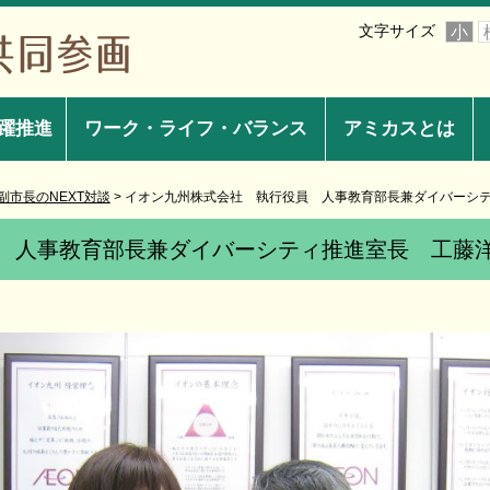
文字サイズ
小
躍推進
ワーク・ライフ・バランス
アミカスとは
副市長のNEXT対談
>
イオン九州株式会社 執行役員 人事教育部長兼ダイバーシ
 人事教育部長兼ダイバーシティ推進室長 工藤