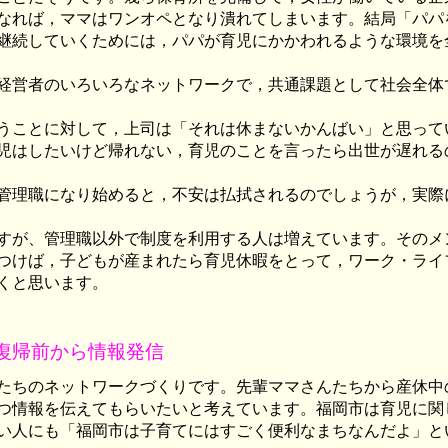
なれば，ママはワンオペとなり潰れてしまいます。結局「パパ
継続していくためには，パパが育児にかかわれるような環境を
経営者のいろいろなネットワークで，共通課題として社会全体
うことに対して，上司は「それは休まないかんばい」と思って
児はしたいけど帰れない，育児のことを言ったら出世が遅れる
管理職になり始めると，不安は払拭されるのでしょうが，実際
すが、管理職以外で制度を利用する人は増えています。そのメ
つけば，子どもが産まれたら育児休暇をとって，ワーク・ライ
くと思います。
復帰前から情報発信
たちのネットワークづくりです。先輩ママさんたちから産休中
つ情報を伝えてもらいたいと考えています。福岡市は育児に関
い人にも「福岡市は子育てにはすごく便利なまちなんだよ」と