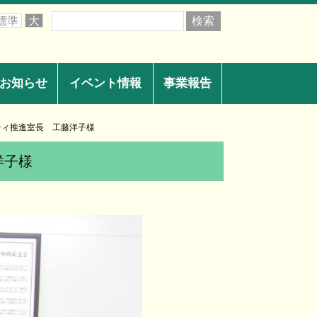
標準
大
お知らせ
イベント情報
事業報告
ティ推進室長 工藤洋子様
洋子様