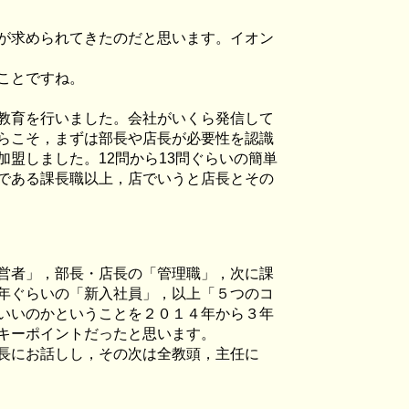
が求められてきたのだと思います。イオン
ことですね。
教育を行いました。会社がいくら発信して
らこそ，まずは部長や店長が必要性を認識
加盟しました。
12
問から
13
問ぐらいの簡単
である課長職以上，店でいうと店長とその
営者」，部長・店長の「管理職」，次に課
年ぐらいの「新入社員」，以上「５つのコ
いいのかということを２０１４年から３年
キーポイントだったと思います。
長にお話しし，その次は全教頭，主任に