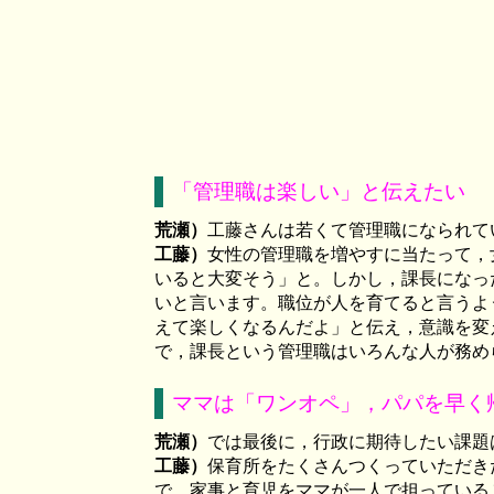
「管理職は楽しい」と伝えたい
荒瀬）
工藤さんは若くて管理職になられて
工藤）
女性の管理職を増やすに当たって，
いると大変そう」と。しかし，課長になっ
いと言います。職位が人を育てると言うよ
えて楽しくなるんだよ」と伝え，意識を変
で，課長という管理職はいろんな人が務め
ママは「ワンオペ」，パパを早く
荒瀬）
では最後に，行政に期待したい課題
工藤）
保育所をたくさんつくっていただき
で，家事と育児をママが一人で担っている