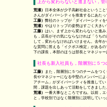
上から変わらないと進まない，管
荒瀬）
日本全体が少子高齢社会ということ
さんがダイバーシティを推進するにあたっ
工藤）
弊社のトップが「ダイバーシティを
荒瀬）
やはりトップの姿勢はすごく大きい
工藤）
はい。まず上から変わらないと進み
も，店長がその気にならなければ「うちの
して，変わらなければいけません。去年か
な質問に答える「イクボス検定」があるの
下の課長，本部のほうは部長とマネジャー
社長も新入社員も，階層別に５つ
工藤）
また，階層別に５つのチームをつく
長やマネジャーになる中堅のメンバーによ
アチーム」がダイバーシティを推進してい
間，課題を出しあって活動をしてきました
荒瀬）
一番大事なところですね。以前，エ
と，学校別ではなく階層別に説明していっ