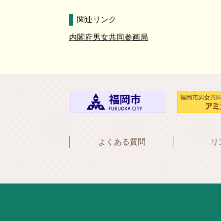
関連リンク
内閣府男女共同参画局
よくある質問
リ