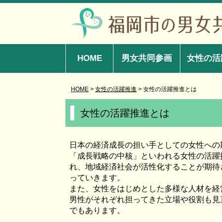
HOME
男女共同参画
女性の活
HOME
>
女性の活躍推進
>
女性の活躍推進とは
女性の活躍推進とは
日本の経済成長の担い手としての女性への
「成長戦略の中核」といわれる女性の活躍
れ、地域経済社会が活性化することが期待
っていきます。
また、女性をはじめとした多様な人材を経
男性がそれぞれ担ってきた立場や役割も見
でもあります。