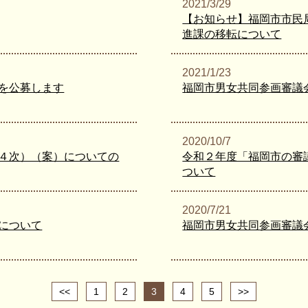
2021/3/29
【お知らせ】福岡市市民
進課の移転について
2021/1/23
を公募します
福岡市男女共同参画審議
2020/10/7
４次）（案）についての
令和２年度「福岡市の審
ついて
2020/7/21
について
福岡市男女共同参画審議
<<
1
2
3
4
5
>>