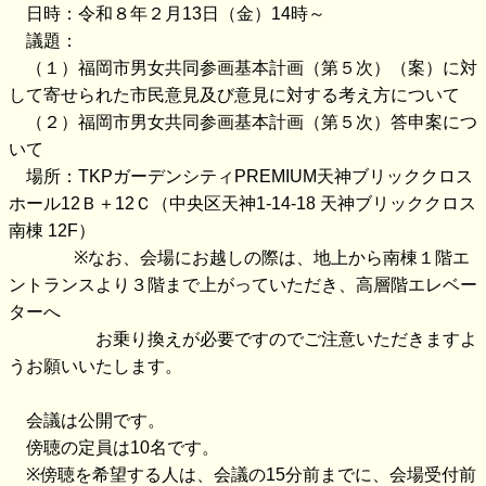
日時：令和８年２月13日（金）14時～
議題：
（１）福岡市男女共同参画基本計画（第５次）（案）に対
して寄せられた市民意見及び意見に対する考え方について
（２）福岡市男女共同参画基本計画（第５次）答申案につ
いて
場所：TKPガーデンシティPREMIUM天神ブリッククロス
ホール12Ｂ＋12Ｃ（中央区天神1-14-18 天神ブリッククロス
南棟 12F）
※なお、会場にお越しの際は、地上から南棟１階エ
ントランスより３階まで上がっていただき、高層階エレベー
ターへ
お乗り換えが必要ですのでご注意いただきますよ
うお願いいたします。
会議は公開です。
傍聴の定員は10名です。
※傍聴を希望する人は、会議の15分前までに、会場受付前